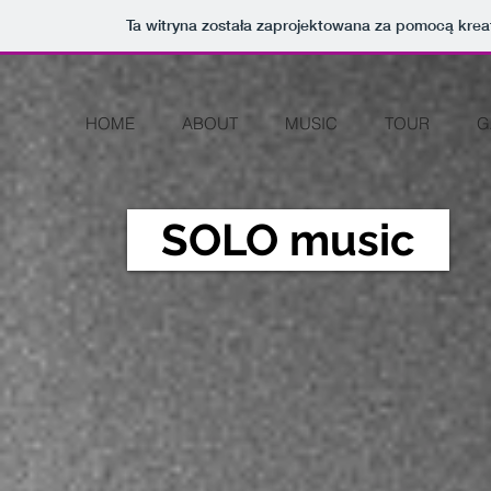
Ta witryna została zaprojektowana za pomocą kre
HOME
ABOUT
MUSIC
TOUR
G
SOLO music